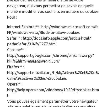
Elle est décrite dans le menu d’aide de votre
navigateur, qui vous permettra de savoir de quelle
manière modifier vos souhaits en matière de cookies.
Pour :
Internet Explorer™ : http://windows.microsoft.com/fr-
FR/windows-vista/Block-or-allow-cookies
Safari™ : http://docs.info.apple.com/article.html?
path=Safari/3.0/fr/9277.html
Chrome™ :
http://support.google.com/chrome/bin/answer.py?
hl=fr&hlrm=en&answer=95647
Firefox™ :
http://support.mozilla.org/fr/kb/Activer%20et%20d%
C3%A9sactiver%20les%20cookies
Opera™ :
http://help.opera.com/Windows/10.20/fr/cookies.htm
l
Vous pouvez également paramétrer votre navigateur