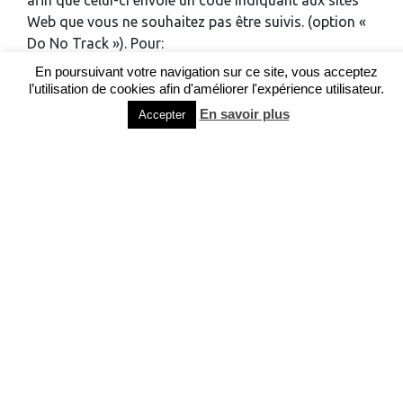
afin que celui-ci envoie un code indiquant aux sites
Web que vous ne souhaitez pas être suivis. (option «
Do No Track »). Pour:
En poursuivant votre navigation sur ce site, vous acceptez
Internet Explorer™ : http://windows.microsoft.com/fr-
l’utilisation de cookies afin d'améliorer l'expérience utilisateur.
fr/internet-explorer/use-tracking-protection#ie=ie-11
En savoir plus
Accepter
Safari™ : http://support.apple.com/kb/PH11952
Chrome™ :
https://support.google.com/chrome/answer/114836?
Firefox™ : https://support.mozilla.org/fr/kb/comment-
activer-option-ne-pas-pister
Opera™ :
http://help.opera.com/Windows/12.10/fr/notrack.htm
l
Vos choix exprimés en ligne
Il existe d’autres possibilités que le paramétrage du
navigateur pour gérer le dépôt des cookies sur son
terminal. Refuser les cookies du site internet R’Mine
ne signifie pas que vous ne verrez aucune publicité en