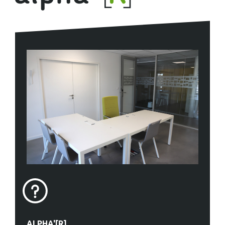
ALPHA'[R]